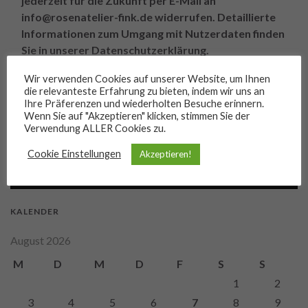
jederzeit für die Zukunft per E-Mail an
info@rosenatelier-fink.de widerrufen. Detaillierte
Informationen zum Umgang mit Nutzerdaten finden
Sie in unserer Datenschutzerklärung.
Wir verwenden Cookies auf unserer Website, um Ihnen
Unsere Datenschutzerklärung finden Sie hier:
die relevanteste Erfahrung zu bieten, indem wir uns an
Datenschutzerklärung
Ihre Präferenzen und wiederholten Besuche erinnern.
Wenn Sie auf "Akzeptieren" klicken, stimmen Sie der
Verwendung ALLER Cookies zu.
Cookie Einstellungen
Akzeptieren!
KALENDER
August 2026
M
D
M
D
F
S
S
1
2
3
4
5
6
7
8
9