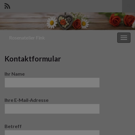
Suc
ums
Search for:
Rosenatelier Fink
Navi
umsc
Kontaktformular
Ihr Name
Ihre E-Mail-Adresse
Betreff