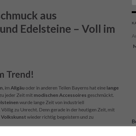
schmuck aus
K
 und Edelsteine – Voll im
A
m Trend!
n
, im
Allgäu
oder in anderen Teilen Bayerns hat eine
lange
u jeder Zeit mit
modischen Accessoires
geschmückt.
lsteinen
wurde lange Zeit von industriell
 Völlig zu Unrecht. Denn gerade in der heutigen Zeit, mit
e
Volkskunst
wieder richtig begeistern und zu
B