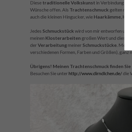
Diese
traditionelle Volkskunst
in Verbindung mi
Wünsche offen. Als
Trachtenschmuck
gelten natü
auch die kleinen Hingucker, wie
Haarkämme
,
Haa
Jedes
Schmuckstück
wird von mir entworfen und
meinen
Klosterarbeiten
großen Wert und dies zei
der
Verarbeitung
meiner
Schmuckstücke
. Mein
verschiedenen Formen, Farben und Größen), ganz 
Übrigens! Meinen Trachtenschmuck finden Sie 
Besuchen Sie unter
http://www.dirndlchen.de/
die 