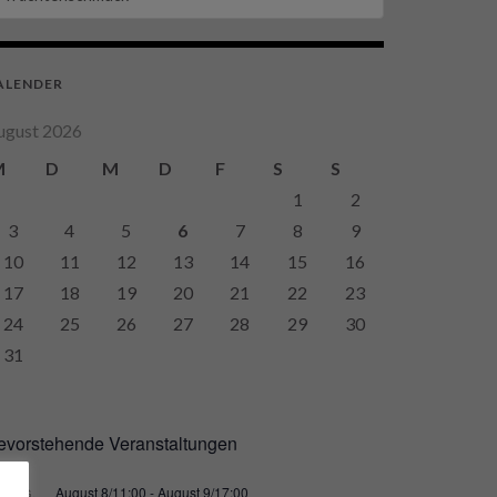
ALENDER
ugust 2026
M
D
M
D
F
S
S
1
2
3
4
5
6
7
8
9
10
11
12
13
14
15
16
17
18
19
20
21
22
23
24
25
26
27
28
29
30
31
evorstehende Veranstaltungen
August 8/11:00
-
August 9/17:00
AUG.