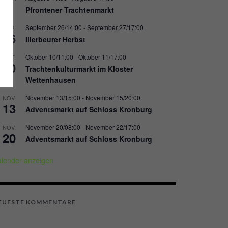
8
Pfrontener Trachtenmarkt
September 26/14:00
-
September 27/17:00
SEP.
26
Illerbeurer Herbst
Oktober 10/11:00
-
Oktober 11/17:00
OKT.
10
Trachtenkulturmarkt im Kloster
Wettenhausen
November 13/15:00
-
November 15/20:00
NOV.
13
Adventsmarkt auf Schloss Kronburg
November 20/08:00
-
November 22/17:00
NOV.
20
Adventsmarkt auf Schloss Kronburg
lender anzeigen
EUESTE KOMMENTARE