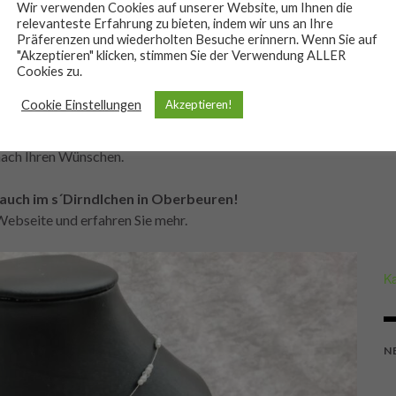
t
modischer Tracht
liegt voll im Trend und läßt keine
Wir verwenden Cookies auf unserer Website, um Ihnen die
relevanteste Erfahrung zu bieten, indem wir uns an Ihre
rlich nicht nur
Kropfbänder
und
Haarnadeln
, sondern
Präferenzen und wiederholten Besuche erinnern. Wenn Sie auf
rspangen
,
Broschen
und
Armbänder
.
"Akzeptieren" klicken, stimmen Sie der Verwendung ALLER
Cookies zu.
selbst gefertigt
. Auf sauberes Arbeiten lege ich bei
Cookie Einstellungen
Akzeptieren!
gt sich auch bei
en
Trachtenschmuck
gibt es passend zu
jedem Outfit
(in
nach Ihren Wünschen.
auch im s´Dirndlchen in Oberbeuren!
Webseite und erfahren Sie mehr.
Ka
N