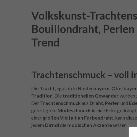
Volkskunst-Trachten
Bouillondraht, Perlen
Trend
Trachtenschmuck – voll i
Die
Tracht
, egal ob in
Niederbayern
,
Oberbayer
Tradition
. Die
traditionellen Gewänder
wurden z
Der
Trachtenschmuck
aus
Draht
,
Perlen
und
Ede
gefertigtem
Modeschmuck
in eine Ecke gedrängt.
einer
großen Vielfalt an Farbendraht
, kann dies
jedem
Dirndl
die
modischen Akzente
setzen