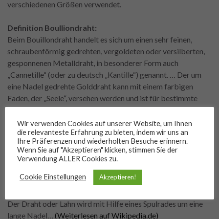
verschiedenen Größen verwendet.
Definition Boulliondraht:
Beim Bouillondraht handelt es sich um einen sehr feinen,
schraubenförmig gedrehten, vergoldeten oder versilberten,
gesponnenen Metalldraht, in besonderer Form auch
„Cannetille“ (oder zu deutsch „Kantille“) genannt. … Der um
eine Nadel gedrehte Golddraht kann mit einem farbigen
Faden, der „Seele“, versehen werden und ist für bestimmte
Blütenmuster geeignet.
Quelle: Artikel „Tradionsreiche Klosterarbeiten mit Bouillondraht
Wir verwenden Cookies auf unserer Website, um Ihnen
die relevanteste Erfahrung zu bieten, indem wir uns an
– Heimhandwerk einer Allgäuerin“; Zeitschrift „Das schöne
Ihre Präferenzen und wiederholten Besuche erinnern.
Allgäu“; Ausgabe 9/2011 September; Seite 35; Verlag: AVA Agrar-
Wenn Sie auf "Akzeptieren" klicken, stimmen Sie der
Verlag Allgäu GmbH, Porschestr. 2, 87437 Kempten/Allgäu
Verwendung ALLER Cookies zu.
Cookie Einstellungen
Akzeptieren!
Definition Kantille:
Die Kantille ist eine aus Draht oder Lahn gewickelte Spirale.
Der Draht oder Lahn wird mit Hilfe eines Spulrades um eine
lange Nadel…
(Weiterlesen auf Wikipedia.de)