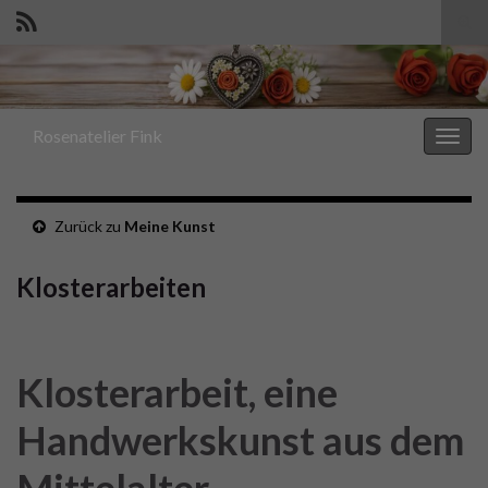
Suc
ums
Search for:
Rosenatelier Fink
Navi
umsc
Zurück zu
Meine Kunst
Klosterarbeiten
Klosterarbeit, eine
Handwerkskunst aus dem