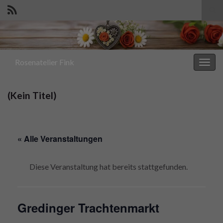
Suc
ums
Search for:
Rosenatelier Fink
Navi
umsc
(Kein Titel)
« Alle Veranstaltungen
Diese Veranstaltung hat bereits stattgefunden.
Gredinger Trachtenmarkt