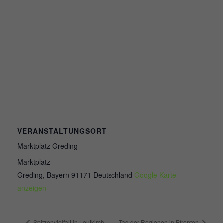
VERANSTALTUNGSORT
Marktplatz Greding
Marktplatz
Greding
,
Bayern
91171
Deutschland
Google Karte
anzeigen
Spitzenvielfalt in Leutkirch
Tag der Regionen in Pfronten