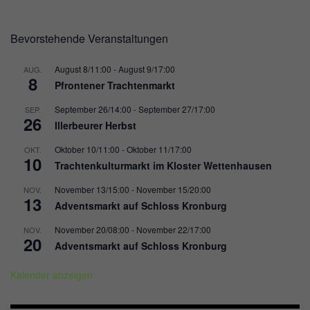
t
Bevorstehende Veranstaltungen
e
n
August 8/11:00
-
August 9/17:00
AUG.
8
Pfrontener Trachtenmarkt
,
September 26/14:00
-
September 27/17:00
SEP.
N
26
Illerbeurer Herbst
a
Oktober 10/11:00
-
Oktober 11/17:00
OKT.
10
v
Trachtenkulturmarkt im Kloster Wettenhausen
i
November 13/15:00
-
November 15/20:00
NOV.
13
Adventsmarkt auf Schloss Kronburg
g
November 20/08:00
-
November 22/17:00
NOV.
a
20
Adventsmarkt auf Schloss Kronburg
t
Kalender anzeigen
i